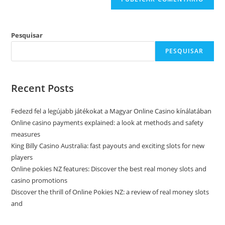
Pesquisar
PESQUISAR
Recent Posts
Fedezd fel a legújabb játékokat a Magyar Online Casino kínálatában
Online casino payments explained: a look at methods and safety
measures
King Billy Casino Australia: fast payouts and exciting slots for new
players
Online pokies NZ features: Discover the best real money slots and
casino promotions
Discover the thrill of Online Pokies NZ: a review of real money slots
and