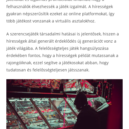
felhasználók élvezhessék a játék izgalmát. A hírességek
gyakran népszerűsítik ezeket az online platformokat, így
több játékost vonzanak a virtuális asztalokhoz.
A szerencsejáték társadalmi hatásai is jelentősek, hiszen a
hírességek által generált érdeklődés új generációt vonz a
játék világába. A felelősségteljes játék hangsúlyozása
érdekében fontos, hogy a hírességek példát mutassanak a
rajongóiknak, ezzel segítve a játékosokat abban, hogy
tudatosan és felelősségteljesen játsszanak.