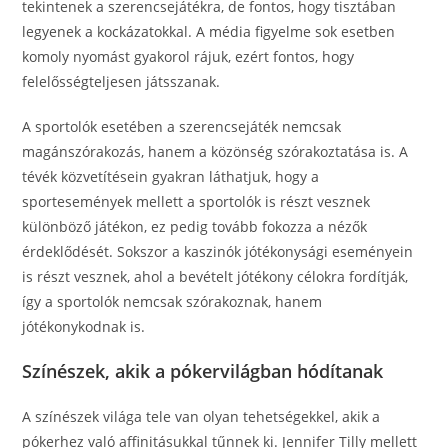
tekintenek a szerencsejátékra, de fontos, hogy tisztában
legyenek a kockázatokkal. A média figyelme sok esetben
komoly nyomást gyakorol rájuk, ezért fontos, hogy
felelősségteljesen játsszanak.
A sportolók esetében a szerencsejáték nemcsak
magánszórakozás, hanem a közönség szórakoztatása is. A
tévék közvetítésein gyakran láthatjuk, hogy a
sportesemények mellett a sportolók is részt vesznek
különböző játékon, ez pedig tovább fokozza a nézők
érdeklődését. Sokszor a kaszinók jótékonysági eseményein
is részt vesznek, ahol a bevételt jótékony célokra fordítják,
így a sportolók nemcsak szórakoznak, hanem
jótékonykodnak is.
Színészek, akik a pókervilágban hódítanak
A színészek világa tele van olyan tehetségekkel, akik a
pókerhez való affinitásukkal tűnnek ki. Jennifer Tilly mellett