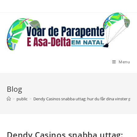
Ir
para
o
conteúdo
Menu
Blog
>
public
>
Dendy Casinos snabba uttag: hur du får dina vinster på et
Dendy Casinos snabba uttag: