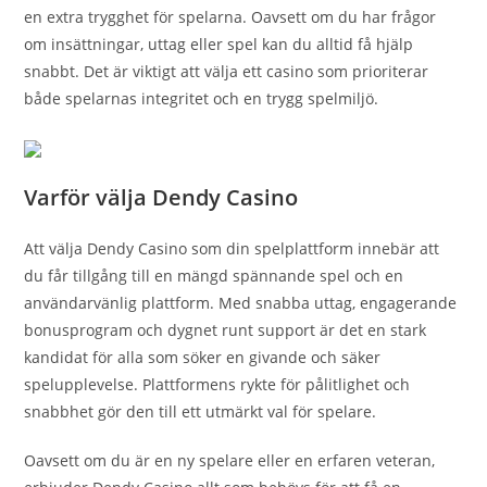
en extra trygghet för spelarna. Oavsett om du har frågor
om insättningar, uttag eller spel kan du alltid få hjälp
snabbt. Det är viktigt att välja ett casino som prioriterar
både spelarnas integritet och en trygg spelmiljö.
Varför välja Dendy Casino
Att välja Dendy Casino som din spelplattform innebär att
du får tillgång till en mängd spännande spel och en
användarvänlig plattform. Med snabba uttag, engagerande
bonusprogram och dygnet runt support är det en stark
kandidat för alla som söker en givande och säker
spelupplevelse. Plattformens rykte för pålitlighet och
snabbhet gör den till ett utmärkt val för spelare.
Oavsett om du är en ny spelare eller en erfaren veteran,