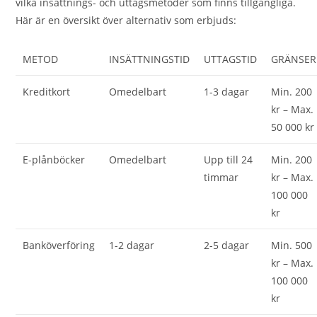
vilka insättnings- och uttagsmetoder som finns tillgängliga.
Här är en översikt över alternativ som erbjuds:
METOD
INSÄTTNINGSTID
UTTAGSTID
GRÄNSER
Kreditkort
Omedelbart
1-3 dagar
Min. 200
kr – Max.
50 000 kr
E-plånböcker
Omedelbart
Upp till 24
Min. 200
timmar
kr – Max.
100 000
kr
Banköverföring
1-2 dagar
2-5 dagar
Min. 500
kr – Max.
100 000
kr