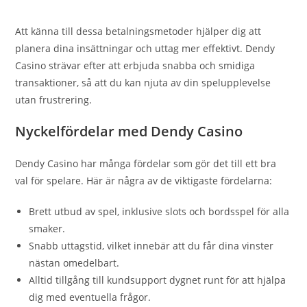
Att känna till dessa betalningsmetoder hjälper dig att
planera dina insättningar och uttag mer effektivt. Dendy
Casino strävar efter att erbjuda snabba och smidiga
transaktioner, så att du kan njuta av din spelupplevelse
utan frustrering.
Nyckelfördelar med Dendy Casino
Dendy Casino har många fördelar som gör det till ett bra
val för spelare. Här är några av de viktigaste fördelarna:
Brett utbud av spel, inklusive slots och bordsspel för alla
smaker.
Snabb uttagstid, vilket innebär att du får dina vinster
nästan omedelbart.
Alltid tillgång till kundsupport dygnet runt för att hjälpa
dig med eventuella frågor.