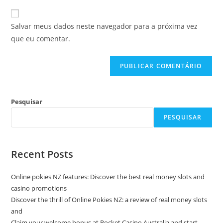
e-
URL
para
mail
do
comentar
Salvar meus dados neste navegador para a próxima vez
para
seu
que eu comentar.
comentar
site
(opcional)
Pesquisar
PESQUISAR
Recent Posts
Online pokies NZ features: Discover the best real money slots and
casino promotions
Discover the thrill of Online Pokies NZ: a review of real money slots
and
Claim your welcome bonus at Rocket Casino Australia and start