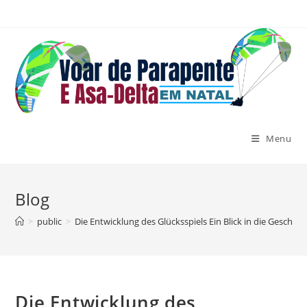
Ir
para
o
conteúdo
Menu
Blog
>
public
>
Die Entwicklung des Glücksspiels Ein Blick in die Geschich
Die Entwicklung des