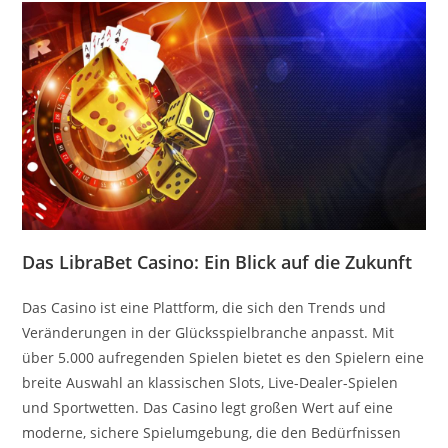
Das LibraBet Casino: Ein Blick auf die Zukunft
Das Casino ist eine Plattform, die sich den Trends und
Veränderungen in der Glücksspielbranche anpasst. Mit
über 5.000 aufregenden Spielen bietet es den Spielern eine
breite Auswahl an klassischen Slots, Live-Dealer-Spielen
und Sportwetten. Das Casino legt großen Wert auf eine
moderne, sichere Spielumgebung, die den Bedürfnissen