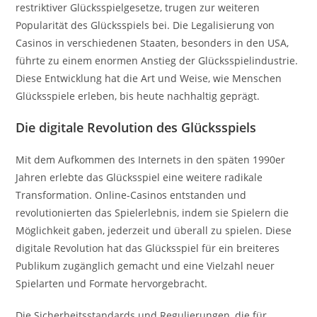
restriktiver Glücksspielgesetze, trugen zur weiteren
Popularität des Glücksspiels bei. Die Legalisierung von
Casinos in verschiedenen Staaten, besonders in den USA,
führte zu einem enormen Anstieg der Glücksspielindustrie.
Diese Entwicklung hat die Art und Weise, wie Menschen
Glücksspiele erleben, bis heute nachhaltig geprägt.
Die digitale Revolution des Glücksspiels
Mit dem Aufkommen des Internets in den späten 1990er
Jahren erlebte das Glücksspiel eine weitere radikale
Transformation. Online-Casinos entstanden und
revolutionierten das Spielerlebnis, indem sie Spielern die
Möglichkeit gaben, jederzeit und überall zu spielen. Diese
digitale Revolution hat das Glücksspiel für ein breiteres
Publikum zugänglich gemacht und eine Vielzahl neuer
Spielarten und Formate hervorgebracht.
Die Sicherheitsstandards und Regulierungen, die für