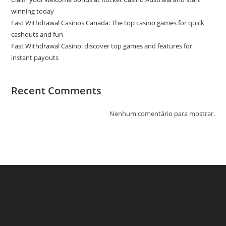
winning today
Fast Withdrawal Casinos Canada: The top casino games for quick
cashouts and fun
Fast Withdrawal Casino: discover top games and features for
instant payouts
Recent Comments
Nenhum comentário para mostrar.