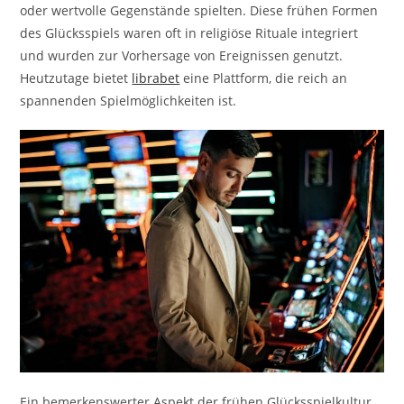
oder wertvolle Gegenstände spielten. Diese frühen Formen
des Glücksspiels waren oft in religiöse Rituale integriert
und wurden zur Vorhersage von Ereignissen genutzt.
Heutzutage bietet
librabet
eine Plattform, die reich an
spannenden Spielmöglichkeiten ist.
Ein bemerkenswerter Aspekt der frühen Glücksspielkultur