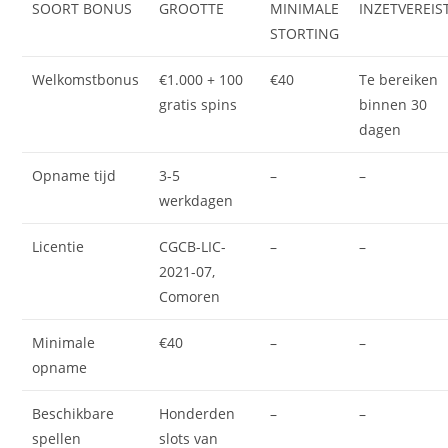
SOORT BONUS
GROOTTE
MINIMALE
INZETVEREIS
STORTING
Welkomstbonus
€1.000 + 100
€40
Te bereiken
gratis spins
binnen 30
dagen
Opname tijd
3-5
–
–
werkdagen
Licentie
CGCB-LIC-
–
–
2021-07,
Comoren
Minimale
€40
–
–
opname
Beschikbare
Honderden
–
–
spellen
slots van