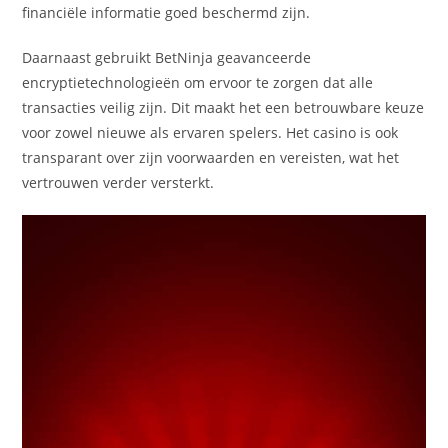
financiële informatie goed beschermd zijn.
Daarnaast gebruikt BetNinja geavanceerde
encryptietechnologieën om ervoor te zorgen dat alle
transacties veilig zijn. Dit maakt het een betrouwbare keuze
voor zowel nieuwe als ervaren spelers. Het casino is ook
transparant over zijn voorwaarden en vereisten, wat het
vertrouwen verder versterkt.