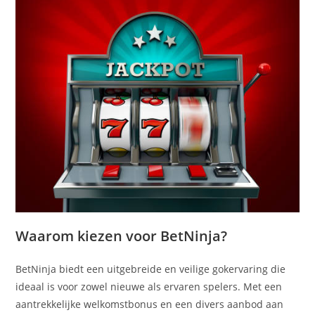
Waarom kiezen voor BetNinja?
BetNinja biedt een uitgebreide en veilige gokervaring die
ideaal is voor zowel nieuwe als ervaren spelers. Met een
aantrekkelijke welkomstbonus en een divers aanbod aan