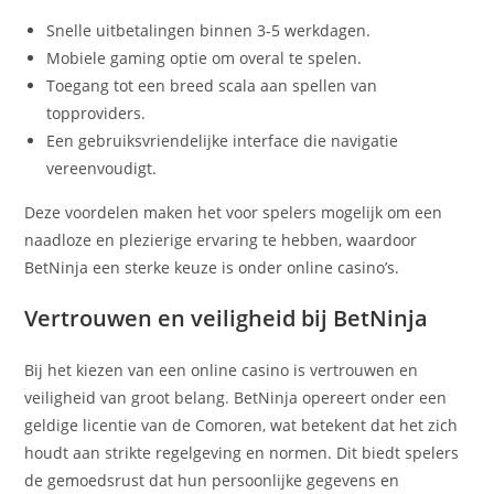
Snelle uitbetalingen binnen 3-5 werkdagen.
Mobiele gaming optie om overal te spelen.
Toegang tot een breed scala aan spellen van
topproviders.
Een gebruiksvriendelijke interface die navigatie
vereenvoudigt.
Deze voordelen maken het voor spelers mogelijk om een
naadloze en plezierige ervaring te hebben, waardoor
BetNinja een sterke keuze is onder online casino’s.
Vertrouwen en veiligheid bij BetNinja
Bij het kiezen van een online casino is vertrouwen en
veiligheid van groot belang. BetNinja opereert onder een
geldige licentie van de Comoren, wat betekent dat het zich
houdt aan strikte regelgeving en normen. Dit biedt spelers
de gemoedsrust dat hun persoonlijke gegevens en