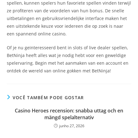
spellen, kunnen spelers hun favoriete spellen vinden terwijl
ze profiteren van de voordelen van hun bonus. De snelle
uitbetalingen en gebruiksvriendelijke interface maken het
een uitstekende keuze voor iedereen die op zoek is naar
een spannend online casino.
Of je nu geïnteresseerd bent in slots of live dealer spellen,
BetNinja heeft alles wat je nodig hebt voor een geweldige
spelervaring. Begin met het aanmaken van een account en
ontdek de wereld van online gokken met BetNinja!
VOCÊ TAMBÉM PODE GOSTAR
Casino Heroes recension: snabba uttag och en
mängd spelalternativ
junho 27, 2026