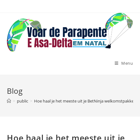
Ir
para
o
conteúdo
Menu
Blog
>
public
>
Hoe haal je het meeste uit je BetNinja welkomstpakket?
Hoe haal je het meeste uit je