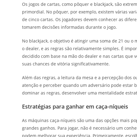
Os jogos de cartas, como pôquer e blackjack, são extr
primordial. No pôquer, por exemplo, existem várias va
de cinco cartas. Os jogadores devem conhecer as diferen
tomarem decisões informadas durante o jogo.
No blackjack, o objetivo é atingir uma soma de 21 ou 
o dealer, e as regras são relativamente simples. É imp
decidido com base na mão do dealer e nas cartas que 
suas chances de vitória significativamente.
Além das regras, a leitura da mesa e a percepção dos o
atenção e perceber quando um adversário pode estar bl
dominar as regras, desenvolver uma mentalidade estrat
Estratégias para ganhar em caça-níqueis
As máquinas caça-níqueis são uma das opções mais popu
grandes ganhos. Para jogar, não é necessário um conh
podem melhorar sua experiência. Primeiramente, escolh