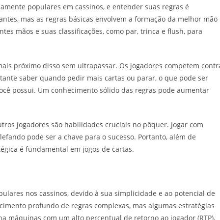
emamente populares em cassinos, e entender suas regras é
riantes, mas as regras básicas envolvem a formação da melhor mão
tes mãos e suas classificações, como par, trinca e flush, para
o mais próximo disso sem ultrapassar. Os jogadores competem contr
ortante saber quando pedir mais cartas ou parar, o que pode ser
você possui. Um conhecimento sólido das regras pode aumentar
utros jogadores são habilidades cruciais no pôquer. Jogar com
efando pode ser a chave para o sucesso. Portanto, além de
égica é fundamental em jogos de cartas.
lares nos cassinos, devido à sua simplicidade e ao potencial de
ecimento profundo de regras complexas, mas algumas estratégias
a máquinas com um alto percentual de retorno ao jogador (RTP),