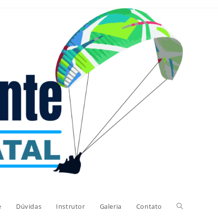
Alternar
e
Dúvidas
Instrutor
Galeria
Contato