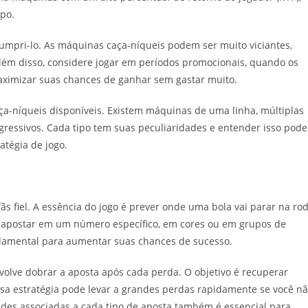
mpo.
cumpri-lo. As máquinas caça-níqueis podem ser muito viciantes,
 Além disso, considere jogar em períodos promocionais, quando os
aximizar suas chances de ganhar sem gastar muito.
aça-níqueis disponíveis. Existem máquinas de uma linha, múltiplas
gressivos. Cada tipo tem suas peculiaridades e entender isso pode
atégia de jogo.
ãs fiel. A essência do jogo é prever onde uma bola vai parar na ro
mo apostar em um número específico, em cores ou em grupos de
amental para aumentar suas chances de sucesso.
volve dobrar a aposta após cada perda. O objetivo é recuperar
essa estratégia pode levar a grandes perdas rapidamente se você n
des associadas a cada tipo de aposta também é essencial para