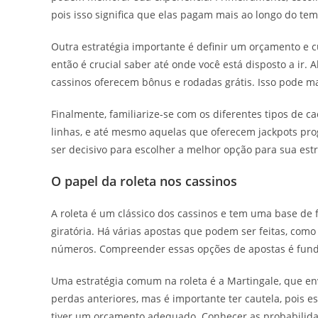
pois isso significa que elas pagam mais ao longo do te
Outra estratégia importante é definir um orçamento e 
então é crucial saber até onde você está disposto a ir.
cassinos oferecem bônus e rodadas grátis. Isso pode m
Finalmente, familiarize-se com os diferentes tipos de c
linhas, e até mesmo aquelas que oferecem jackpots pro
ser decisivo para escolher a melhor opção para sua estr
O papel da roleta nos cassinos
A roleta é um clássico dos cassinos e tem uma base de f
giratória. Há várias apostas que podem ser feitas, co
números. Compreender essas opções de apostas é fund
Uma estratégia comum na roleta é a Martingale, que en
perdas anteriores, mas é importante ter cautela, pois 
tiver um orçamento adequado. Conhecer as probabilida