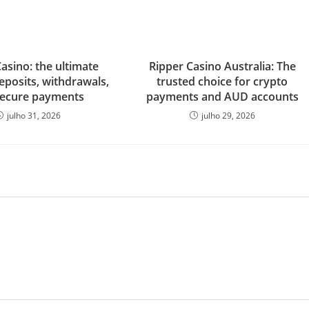
asino: the ultimate
Ripper Casino Australia: The
eposits, withdrawals,
trusted choice for crypto
secure payments
payments and AUD accounts
julho 31, 2026
julho 29, 2026