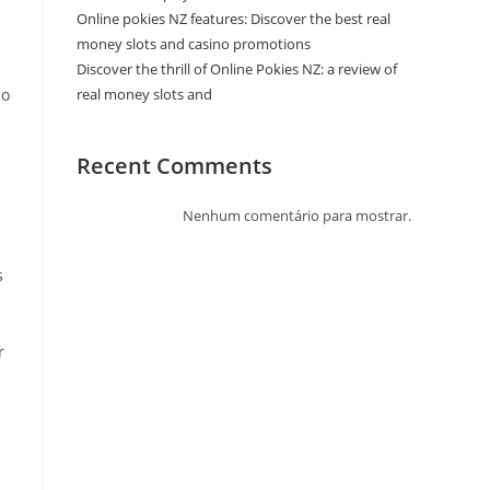
Online pokies NZ features: Discover the best real
money slots and casino promotions
Discover the thrill of Online Pokies NZ: a review of
so
real money slots and
Recent Comments
Nenhum comentário para mostrar.
s
r