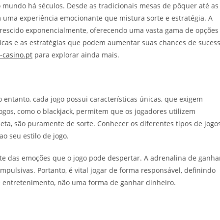
 mundo há séculos. Desde as tradicionais mesas de pôquer até as
 uma experiência emocionante que mistura sorte e estratégia. A
 crescido exponencialmente, oferecendo uma vasta gama de opções
sicas e as estratégias que podem aumentar suas chances de suces
-casino.pt
para explorar ainda mais.
 entanto, cada jogo possui características únicas, que exigem
ogos, como o blackjack, permitem que os jogadores utilizem
eta, são puramente de sorte. Conhecer os diferentes tipos de jogo
o seu estilo de jogo.
nte das emoções que o jogo pode despertar. A adrenalina de ganha
pulsivas. Portanto, é vital jogar de forma responsável, definindo
e entretenimento, não uma forma de ganhar dinheiro.