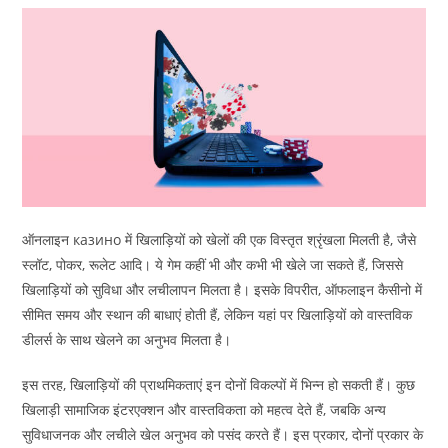
ऑनलाइन казино में खिलाड़ियों को खेलों की एक विस्तृत श्रृंखला मिलती है, जैसे
स्लॉट, पोकर, रूलेट आदि। ये गेम कहीं भी और कभी भी खेले जा सकते हैं, जिससे
खिलाड़ियों को सुविधा और लचीलापन मिलता है। इसके विपरीत, ऑफलाइन कैसीनो में
सीमित समय और स्थान की बाधाएं होती हैं, लेकिन यहां पर खिलाड़ियों को वास्तविक
डीलर्स के साथ खेलने का अनुभव मिलता है।
इस तरह, खिलाड़ियों की प्राथमिकताएं इन दोनों विकल्पों में भिन्न हो सकती हैं। कुछ
खिलाड़ी सामाजिक इंटरएक्शन और वास्तविकता को महत्व देते हैं, जबकि अन्य
सुविधाजनक और लचीले खेल अनुभव को पसंद करते हैं। इस प्रकार, दोनों प्रकार के