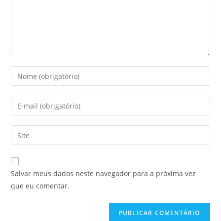
Digite
seu
nome
Digite
ou
seu
nome
endereço
Digite
de
de
o
usuário
e-
URL
para
mail
do
comentar
Salvar meus dados neste navegador para a próxima vez
para
seu
que eu comentar.
comentar
site
(opcional)