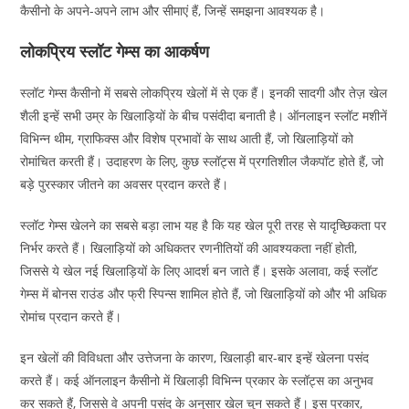
कैसीनो के अपने-अपने लाभ और सीमाएं हैं, जिन्हें समझना आवश्यक है।
लोकप्रिय स्लॉट गेम्स का आकर्षण
स्लॉट गेम्स कैसीनो में सबसे लोकप्रिय खेलों में से एक हैं। इनकी सादगी और तेज़ खेल
शैली इन्हें सभी उम्र के खिलाड़ियों के बीच पसंदीदा बनाती है। ऑनलाइन स्लॉट मशीनें
विभिन्न थीम, ग्राफिक्स और विशेष प्रभावों के साथ आती हैं, जो खिलाड़ियों को
रोमांचित करती हैं। उदाहरण के लिए, कुछ स्लॉट्स में प्रगतिशील जैकपॉट होते हैं, जो
बड़े पुरस्कार जीतने का अवसर प्रदान करते हैं।
स्लॉट गेम्स खेलने का सबसे बड़ा लाभ यह है कि यह खेल पूरी तरह से यादृच्छिकता पर
निर्भर करते हैं। खिलाड़ियों को अधिकतर रणनीतियों की आवश्यकता नहीं होती,
जिससे ये खेल नई खिलाड़ियों के लिए आदर्श बन जाते हैं। इसके अलावा, कई स्लॉट
गेम्स में बोनस राउंड और फ्री स्पिन्स शामिल होते हैं, जो खिलाड़ियों को और भी अधिक
रोमांच प्रदान करते हैं।
इन खेलों की विविधता और उत्तेजना के कारण, खिलाड़ी बार-बार इन्हें खेलना पसंद
करते हैं। कई ऑनलाइन कैसीनो में खिलाड़ी विभिन्न प्रकार के स्लॉट्स का अनुभव
कर सकते हैं, जिससे वे अपनी पसंद के अनुसार खेल चुन सकते हैं। इस प्रकार,