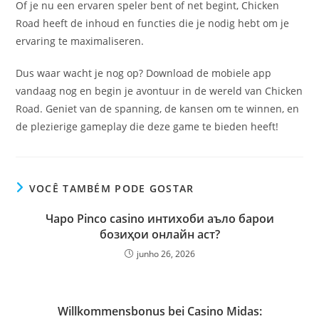
Of je nu een ervaren speler bent of net begint, Chicken
Road heeft de inhoud en functies die je nodig hebt om je
ervaring te maximaliseren.
Dus waar wacht je nog op? Download de mobiele app
vandaag nog en begin je avontuur in de wereld van Chicken
Road. Geniet van de spanning, de kansen om te winnen, en
de plezierige gameplay die deze game te bieden heeft!
VOCÊ TAMBÉM PODE GOSTAR
Чаро Pinco casino интихоби аъло барои
бозиҳои онлайн аст?
junho 26, 2026
Willkommensbonus bei Casino Midas: