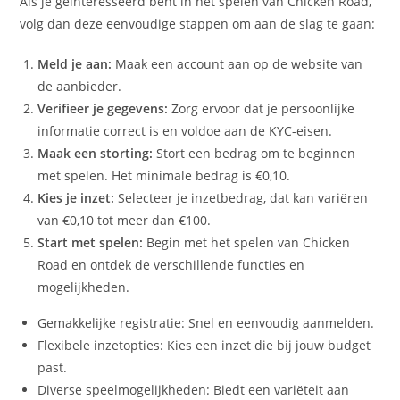
Als je geïnteresseerd bent in het spelen van Chicken Road,
volg dan deze eenvoudige stappen om aan de slag te gaan:
Meld je aan:
Maak een account aan op de website van
de aanbieder.
Verifieer je gegevens:
Zorg ervoor dat je persoonlijke
informatie correct is en voldoe aan de KYC-eisen.
Maak een storting:
Stort een bedrag om te beginnen
met spelen. Het minimale bedrag is €0,10.
Kies je inzet:
Selecteer je inzetbedrag, dat kan variëren
van €0,10 tot meer dan €100.
Start met spelen:
Begin met het spelen van Chicken
Road en ontdek de verschillende functies en
mogelijkheden.
Gemakkelijke registratie: Snel en eenvoudig aanmelden.
Flexibele inzetopties: Kies een inzet die bij jouw budget
past.
Diverse speelmogelijkheden: Biedt een variëteit aan