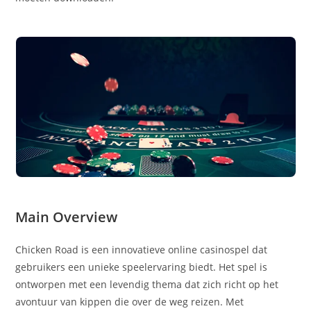
Main Overview
Chicken Road is een innovatieve online casinospel dat
gebruikers een unieke speelervaring biedt. Het spel is
ontworpen met een levendig thema dat zich richt op het
avontuur van kippen die over de weg reizen. Met