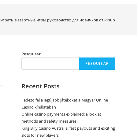
pesquisa
играть в азартные игры руководство для новичков от Pinup
do
Pesquisar
site
PESQUISAR
Recent Posts
Fedezd fel a legújabb játékokat a Magyar Online
Casino kínálatában
Online casino payments explained: a look at
methods and safety measures
King Billy Casino Australia: fast payouts and exciting
slots for new players