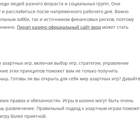
реди людей разного возраста и социальных групп. Они
 и расслабиться после напряженного рабочего дня. Важно
ельным хобби, так и источником финансовых рисков, поэтому
ознанно.
Пинап казино официальный сайт вход
может стать
.
 азартных игр, включая выбор игр, стратегии, управление
ние этих принципов поможет вам не только получить
рыш. Готовы ли вы открыть для себя мир азартных игр? Давайт
оих правах и обязанностях. Игры в казино могут быть очень
ишь развлечение. Правильный подход к азартным играм поможе
 игру более приятной.