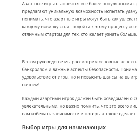
Азартные игры становятся все более популярными с
предлагают уникальную возможность испытать удачу
понимать, что азартные игры могут быть как увлекат
каждому новичку стоит подойти к этому процессу ос
отличным стартом для тех, кто желает узнать больше
В этом руководстве мы рассмотрим основные аспекты
банкроллом и важные аспекты безопасности. Понима
удовольствие от игры, но и повысить шансы на выиг
начнем!
Каждый азартный игрок должен быть осведомлен о св
увлекательными, но важно помнить, что это всего л
вам избежать зависимости и потерь, а также сделает
Выбор игры для начинающих