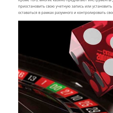
приостановить свою учетную запись или установить
оставаться в рамках разумного и контролировать св