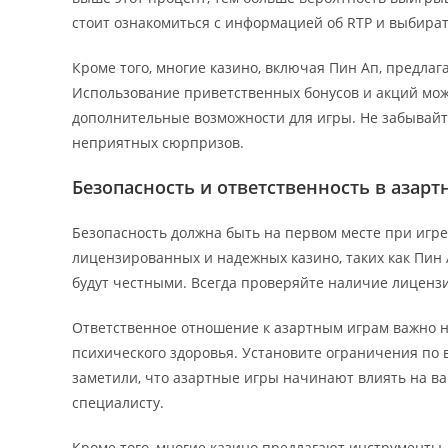
стоит ознакомиться с информацией об RTP и выбира
Кроме того, многие казино, включая Пин Ап, предла
Использование приветственных бонусов и акций мож
дополнительные возможности для игры. Не забывайт
неприятных сюрпризов.
Безопасность и ответственность в азарт
Безопасность должна быть на первом месте при игре 
лицензированных и надежных казино, таких как Пин 
будут честными. Всегда проверяйте наличие лицензи
Ответственное отношение к азартным играм важно не
психического здоровья. Установите ограничения по 
заметили, что азартные игры начинают влиять на ва
специалисту.
Кроме того, многие казино предлагают инструменты 