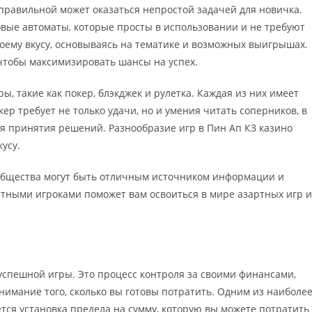
правильной может оказаться непростой задачей для новичка.
вые автоматы, которые просты в использовании и не требуют
воему вкусу, основываясь на тематике и возможных выигрышах.
 чтобы максимизировать шансы на успех.
ы, такие как покер, блэкджек и рулетка. Каждая из них имеет
ер требует не только удачи, но и умения читать соперников, в
гия принятия решений. Разнообразие игр в Пин Ап КЗ казино
усу.
ообщества могут быть отличным источником информации и
тными игроками поможет вам освоиться в мире азартных игр и
спешной игры. Это процесс контроля за своими финансами,
нимание того, сколько вы готовы потратить. Одним из наиболе
ся установка предела на сумму, которую вы можете потратить