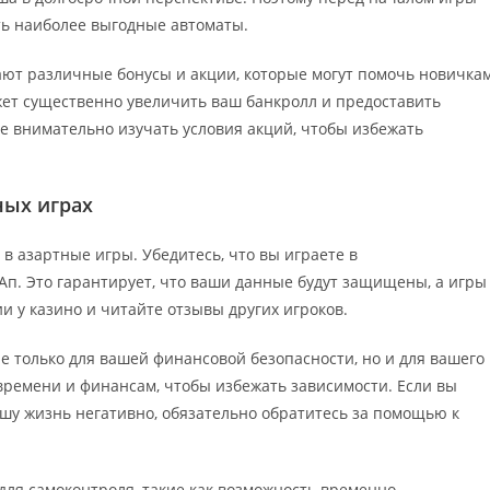
ть наиболее выгодные автоматы.
гают различные бонусы и акции, которые могут помочь новичкам
ет существенно увеличить ваш банкролл и предоставить
е внимательно изучать условия акций, чтобы избежать
ных играх
в азартные игры. Убедитесь, что вы играете в
Ап. Это гарантирует, что ваши данные будут защищены, а игры
и у казино и читайте отзывы других игроков.
 только для вашей финансовой безопасности, но и для вашего
времени и финансам, чтобы избежать зависимости. Если вы
шу жизнь негативно, обязательно обратитесь за помощью к
для самоконтроля, такие как возможность временно