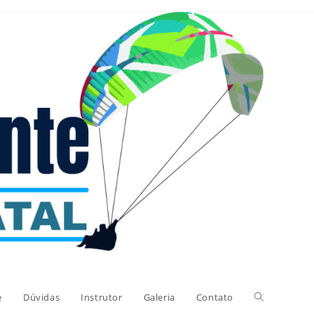
Alternar
e
Dúvidas
Instrutor
Galeria
Contato