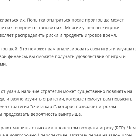
рживаться их. Попытка отыграться после проигрыша может
учиться вовремя остановиться. Многие успешные игроки
зволяет распределить риски и продлить игровое время.
оигрышей. Это поможет вам анализировать свои игры и улучшат
ои финансы, вы сможете получать удовольствие от игры и
ми.
 от удачи, наличие стратегии может существенно повлиять на
да, и важно изучить стратегии, которые помогут вам повысить
на стратегия “счета карт”, которая позволяет игрокам
бы предсказать вероятность выигрыша.
ирают машины с высоким процентом возврата игроку (RTP). Чем
ша в долгосрочной перспективе. Поэтому перед началом игры