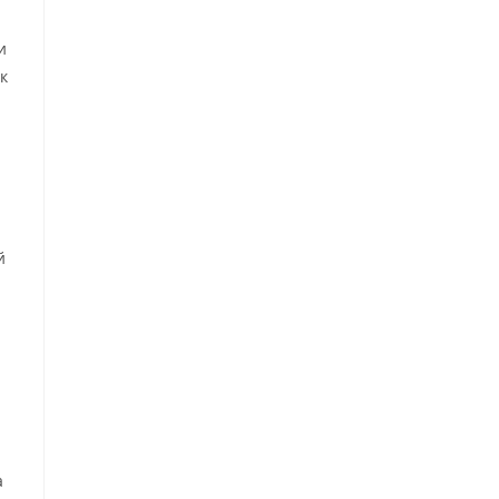
и
к
й
а