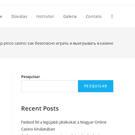
Alternar
e
Dúvidas
Instrutor
Galeria
Contato
pesquisa
р pinco casino: как безопасно играть и выигрывать в казино
do
Pesquisar
site
PESQUISAR
Recent Posts
Fedezd fel a legújabb játékokat a Magyar Online
Casino kínálatában