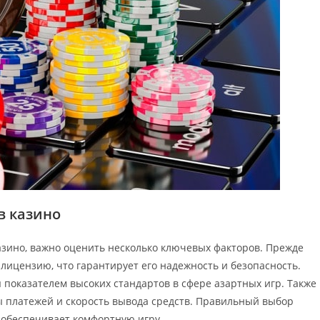
в казино
азино, важно оценить несколько ключевых факторов. Прежде
 лицензию, что гарантирует его надежность и безопасность.
я показателем высоких стандартов в сфере азартных игр. Также
ы платежей и скорость вывода средств. Правильный выбор
 обеспечивает комфортную игру.