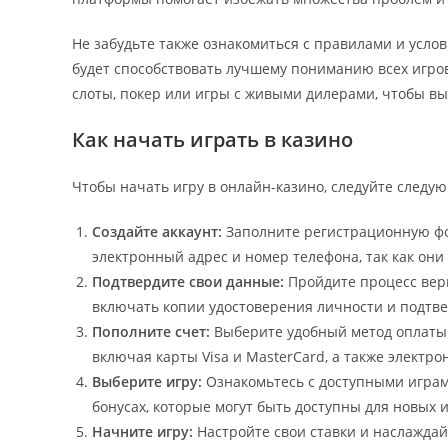
Не забудьте также ознакомиться с правилами и усл
будет способствовать лучшему пониманию всех игро
слоты, покер или игры с живыми дилерами, чтобы в
Как начать играть в казино
Чтобы начать игру в онлайн-казино, следуйте следу
Создайте аккаунт:
Заполните регистрационную фор
электронный адрес и номер телефона, так как они
Подтвердите свои данные:
Пройдите процесс вер
включать копии удостоверения личности и подтв
Пополните счет:
Выберите удобный метод оплаты 
включая карты Visa и MasterCard, а также электрон
Выберите игру:
Ознакомьтесь с доступными играми
бонусах, которые могут быть доступны для новых и
Начните игру:
Настройте свои ставки и наслаждай