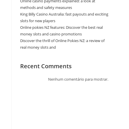
Online casino payments explained: a look at
methods and safety measures
King Billy Casino Australia: fast payouts and exciting
slots for new players
Online pokies NZ features: Discover the best real
money slots and casino promotions
Discover the thrill of Online Pokies NZ: a review of
real money slots and
Recent Comments
Nenhum comentário para mostrar.