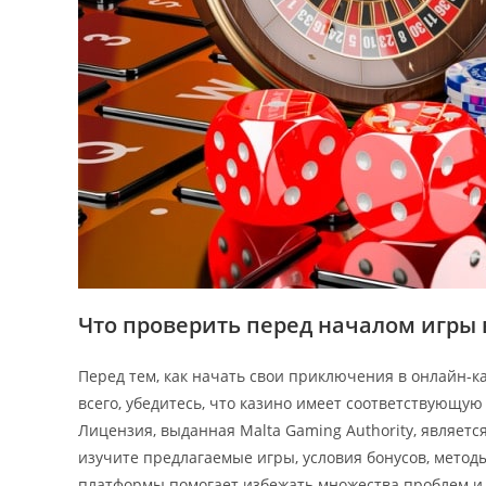
Что проверить перед началом игры 
Перед тем, как начать свои приключения в онлайн-к
всего, убедитесь, что казино имеет соответствующую
Лицензия, выданная Malta Gaming Authority, являетс
изучите предлагаемые игры, условия бонусов, метод
платформы помогает избежать множества проблем и