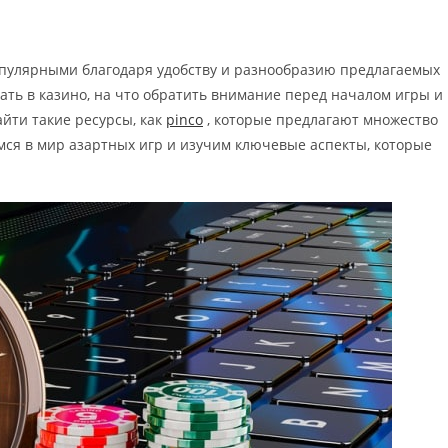
опулярными благодаря удобству и разнообразию предлагаемых
рать в казино, на что обратить внимание перед началом игры и
айти такие ресурсы, как
pinco
, которые предлагают множество
мся в мир азартных игр и изучим ключевые аспекты, которые