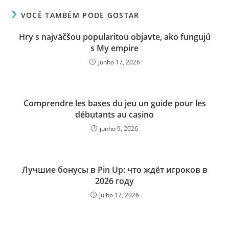
VOCÊ TAMBÉM PODE GOSTAR
Hry s najväčšou popularitou objavte, ako fungujú
s My empire
junho 17, 2026
Comprendre les bases du jeu un guide pour les
débutants au casino
junho 9, 2026
Лучшие бонусы в Pin Up: что ждёт игроков в
2026 году
julho 17, 2026