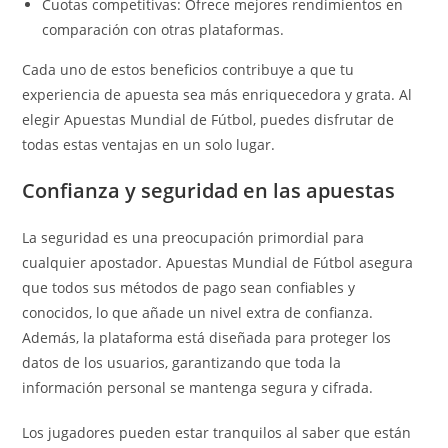
Cuotas competitivas: Ofrece mejores rendimientos en
comparación con otras plataformas.
Cada uno de estos beneficios contribuye a que tu
experiencia de apuesta sea más enriquecedora y grata. Al
elegir Apuestas Mundial de Fútbol, puedes disfrutar de
todas estas ventajas en un solo lugar.
Confianza y seguridad en las apuestas
La seguridad es una preocupación primordial para
cualquier apostador. Apuestas Mundial de Fútbol asegura
que todos sus métodos de pago sean confiables y
conocidos, lo que añade un nivel extra de confianza.
Además, la plataforma está diseñada para proteger los
datos de los usuarios, garantizando que toda la
información personal se mantenga segura y cifrada.
Los jugadores pueden estar tranquilos al saber que están