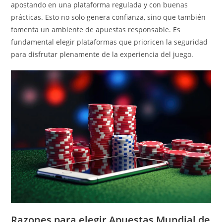
apostando en una plataforma regulada y con buenas
prácticas. Esto no solo genera confianza, sino que también
fomenta un ambiente de apuestas responsable. Es
fundamental elegir plataformas que prioricen la seguridad
para disfrutar plenamente de la experiencia del juego.
Razones para elegir Apuestas Mundial de