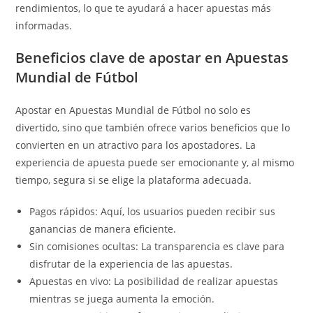
rendimientos, lo que te ayudará a hacer apuestas más
informadas.
Beneficios clave de apostar en Apuestas
Mundial de Fútbol
Apostar en Apuestas Mundial de Fútbol no solo es
divertido, sino que también ofrece varios beneficios que lo
convierten en un atractivo para los apostadores. La
experiencia de apuesta puede ser emocionante y, al mismo
tiempo, segura si se elige la plataforma adecuada.
Pagos rápidos: Aquí, los usuarios pueden recibir sus
ganancias de manera eficiente.
Sin comisiones ocultas: La transparencia es clave para
disfrutar de la experiencia de las apuestas.
Apuestas en vivo: La posibilidad de realizar apuestas
mientras se juega aumenta la emoción.