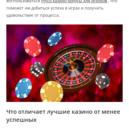
воспользоваться
Pinco казино бонусы для игроков
, что
поможет им добиться успеха в играх и получить
удовольствие от процесса.
Что отличает лучшие казино от менее
успешных