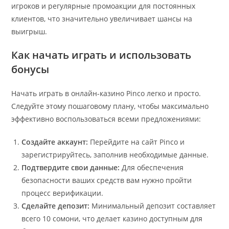
игроков и регулярные промоакции для постоянных
клиентов, что значительно увеличивает шансы на
выигрыш.
Как начать играть и использовать
бонусы
Начать играть в онлайн-казино Pinco легко и просто.
Следуйте этому пошаговому плану, чтобы максимально
эффективно воспользоваться всеми предложениями:
Создайте аккаунт:
Перейдите на сайт Pinco и
зарегистрируйтесь, заполнив необходимые данные.
Подтвердите свои данные:
Для обеспечения
безопасности ваших средств вам нужно пройти
процесс верификации.
Сделайте депозит:
Минимальный депозит составляет
всего 10 сомони, что делает казино доступным для