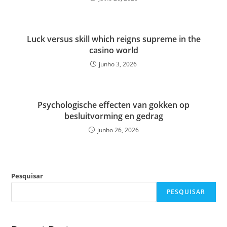
Luck versus skill which reigns supreme in the
casino world
junho 3, 2026
Psychologische effecten van gokken op
besluitvorming en gedrag
junho 26, 2026
Pesquisar
PESQUISAR