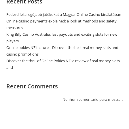
Recent Posts
Fedezd fel a legújabb játékokat a Magyar Online Casino kínálatában
Online casino payments explained: a look at methods and safety
measures
King Billy Casino Australia: fast payouts and exciting slots for new
players
Online pokies NZ features: Discover the best real money slots and
casino promotions
Discover the thrill of Online Pokies NZ: a review of real money slots
and
Recent Comments
Nenhum comentário para mostrar.