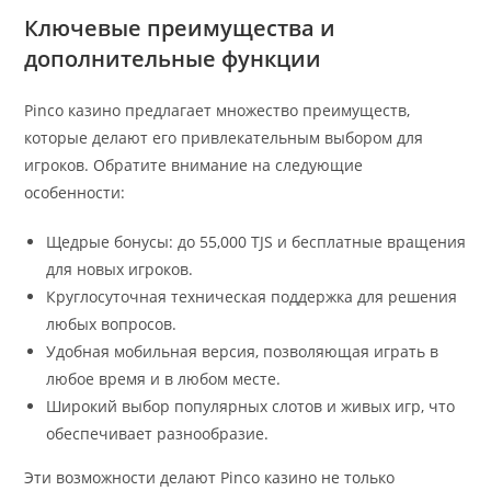
Ключевые преимущества и
дополнительные функции
Pinco казино предлагает множество преимуществ,
которые делают его привлекательным выбором для
игроков. Обратите внимание на следующие
особенности:
Щедрые бонусы: до 55,000 TJS и бесплатные вращения
для новых игроков.
Круглосуточная техническая поддержка для решения
любых вопросов.
Удобная мобильная версия, позволяющая играть в
любое время и в любом месте.
Широкий выбор популярных слотов и живых игр, что
обеспечивает разнообразие.
Эти возможности делают Pinco казино не только