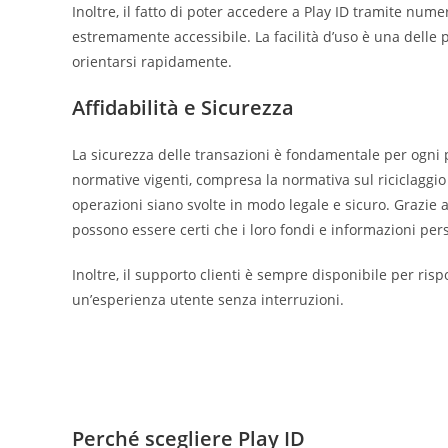
Inoltre, il fatto di poter accedere a Play ID tramite nu
estremamente accessibile. La facilità d’uso è una delle p
orientarsi rapidamente.
Affidabilità e Sicurezza
La sicurezza delle transazioni è fondamentale per ogni p
normative vigenti, compresa la normativa sul riciclagg
operazioni siano svolte in modo legale e sicuro. Grazie a
possono essere certi che i loro fondi e informazioni per
Inoltre, il supporto clienti è sempre disponibile per r
un’esperienza utente senza interruzioni.
Perché scegliere Play ID