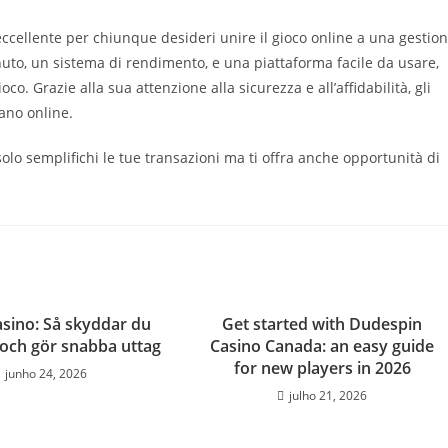
ccellente per chiunque desideri unire il gioco online a una gestio
uto, un sistema di rendimento, e una piattaforma facile da usare,
o. Grazie alla sua attenzione alla sicurezza e all’affidabilità, gli
cano online.
solo semplifichi le tue transazioni ma ti offra anche opportunità di
asino: Så skyddar du
Get started with Dudespin
 och gör snabba uttag
Casino Canada: an easy guide
for new players in 2026
junho 24, 2026
julho 21, 2026