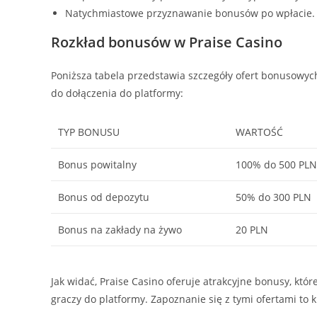
Natychmiastowe przyznawanie bonusów po wpłacie.
Rozkład bonusów w Praise Casino
Poniższa tabela przedstawia szczegóły ofert bonusowyc
do dołączenia do platformy:
TYP BONUSU
WARTOŚĆ
Bonus powitalny
100% do 500 PLN
Bonus od depozytu
50% do 300 PLN
Bonus na zakłady na żywo
20 PLN
Jak widać, Praise Casino oferuje atrakcyjne bonusy, kt
graczy do platformy. Zapoznanie się z tymi ofertami to 