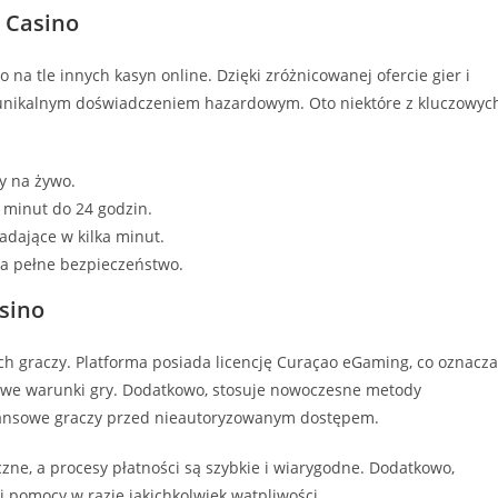
e Casino
o na tle innych kasyn online. Dzięki zróżnicowanej ofercie gier i
ę unikalnym doświadczeniem hazardowym. Oto niektóre z kluczowyc
y na żywo.
 minut do 24 godzin.
adające w kilka minut.
a pełne bezpieczeństwo.
sino
ch graczy. Platforma posiada licencję Curaçao eGaming, co oznacza
zciwe warunki gry. Dodatkowo, stosuje nowoczesne metody
inansowe graczy przed nieautoryzowanym dostępem.
zne, a procesy płatności są szybkie i wiarygodne. Dodatkowo,
i pomocy w razie jakichkolwiek wątpliwości.