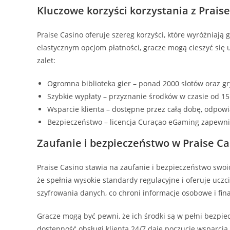
Kluczowe korzyści korzystania z Prais
Praise Casino oferuje szereg korzyści, które wyróżniają g
elastycznym opcjom płatności, gracze mogą cieszyć si
zalet:
Ogromna biblioteka gier – ponad 2000 slotów oraz gr
Szybkie wypłaty – przyznanie środków w czasie od 15
Wsparcie klienta – dostępne przez całą dobę, odpowi
Bezpieczeństwo – licencja Curaçao eGaming zapewni
Zaufanie i bezpieczeństwo w Praise Ca
Praise Casino stawia na zaufanie i bezpieczeństwo swoi
że spełnia wysokie standardy regulacyjne i oferuje uc
szyfrowania danych, co chroni informacje osobowe i f
Gracze mogą być pewni, że ich środki są w pełni bezpiec
dostępność obsługi klienta 24/7 daje poczucie wsparcia 