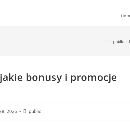
Hom
>
public
>
 jakie bonusy i promocje
Categoria
28, 2026
public
:
do
post: