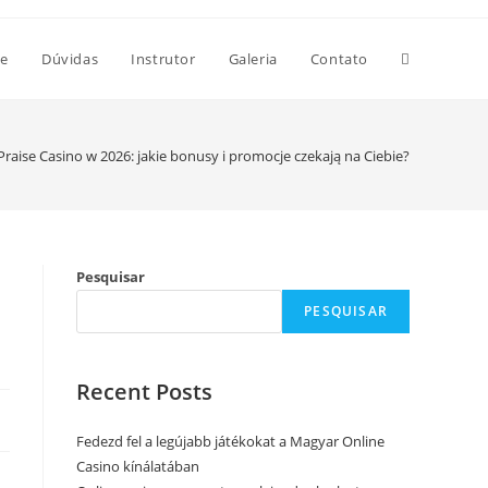
Alternar
e
Dúvidas
Instrutor
Galeria
Contato
pesquisa
Praise Casino w 2026: jakie bonusy i promocje czekają na Ciebie?
do
Pesquisar
site
PESQUISAR
Recent Posts
Fedezd fel a legújabb játékokat a Magyar Online
Casino kínálatában