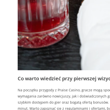
Co warto wiedzieć przy pierwszej wizy
Na początku przygody z Praise Casino, gracze mogą spo
wymagania zarówno nowicjuszy, jak i doświadczonych gra
szybkim dostępem do gier oraz bogatą ofertą bonusów. C
minut. Warto zapoznać się z regulaminami i ofertami, b