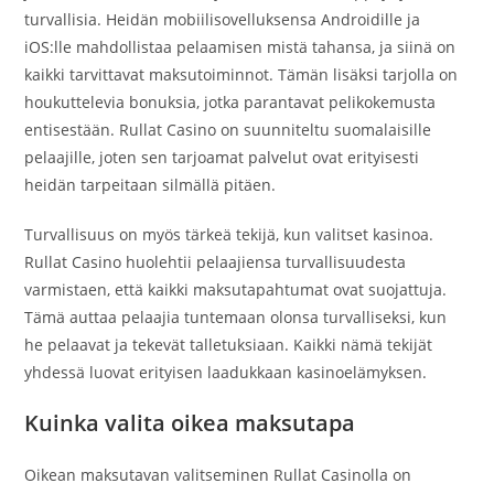
turvallisia. Heidän mobiilisovelluksensa Androidille ja
iOS:lle mahdollistaa pelaamisen mistä tahansa, ja siinä on
kaikki tarvittavat maksutoiminnot. Tämän lisäksi tarjolla on
houkuttelevia bonuksia, jotka parantavat pelikokemusta
entisestään. Rullat Casino on suunniteltu suomalaisille
pelaajille, joten sen tarjoamat palvelut ovat erityisesti
heidän tarpeitaan silmällä pitäen.
Turvallisuus on myös tärkeä tekijä, kun valitset kasinoa.
Rullat Casino huolehtii pelaajiensa turvallisuudesta
varmistaen, että kaikki maksutapahtumat ovat suojattuja.
Tämä auttaa pelaajia tuntemaan olonsa turvalliseksi, kun
he pelaavat ja tekevät talletuksiaan. Kaikki nämä tekijät
yhdessä luovat erityisen laadukkaan kasinoelämyksen.
Kuinka valita oikea maksutapa
Oikean maksutavan valitseminen Rullat Casinolla on