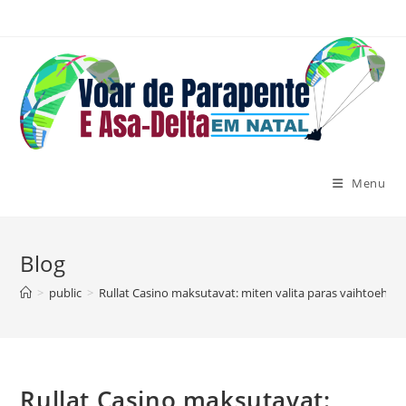
Ir
para
o
conteúdo
Menu
Blog
>
public
>
Rullat Casino maksutavat: miten valita paras vaihtoehto
Rullat Casino maksutavat: