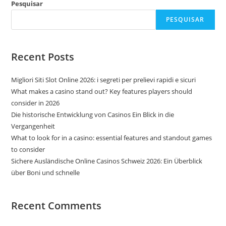
Pesquisar
PESQUISAR
Recent Posts
Migliori Siti Slot Online 2026: i segreti per prelievi rapidi e sicuri
What makes a casino stand out? Key features players should
consider in 2026
Die historische Entwicklung von Casinos Ein Blick in die
Vergangenheit
What to look for in a casino: essential features and standout games
to consider
Sichere Ausländische Online Casinos Schweiz 2026: Ein Überblick
über Boni und schnelle
Recent Comments