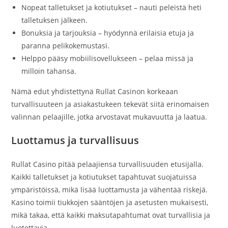
Nopeat talletukset ja kotiutukset – nauti peleistä heti
talletuksen jälkeen.
Bonuksia ja tarjouksia – hyödynnä erilaisia etuja ja
paranna pelikokemustasi.
Helppo pääsy mobiilisovellukseen – pelaa missä ja
milloin tahansa.
Nämä edut yhdistettynä Rullat Casinon korkeaan
turvallisuuteen ja asiakastukeen tekevät siitä erinomaisen
valinnan pelaajille, jotka arvostavat mukavuutta ja laatua.
Luottamus ja turvallisuus
Rullat Casino pitää pelaajiensa turvallisuuden etusijalla.
Kaikki talletukset ja kotiutukset tapahtuvat suojatuissa
ympäristöissä, mikä lisää luottamusta ja vähentää riskejä.
Kasino toimii tiukkojen sääntöjen ja asetusten mukaisesti,
mikä takaa, että kaikki maksutapahtumat ovat turvallisia ja
luotettavia.