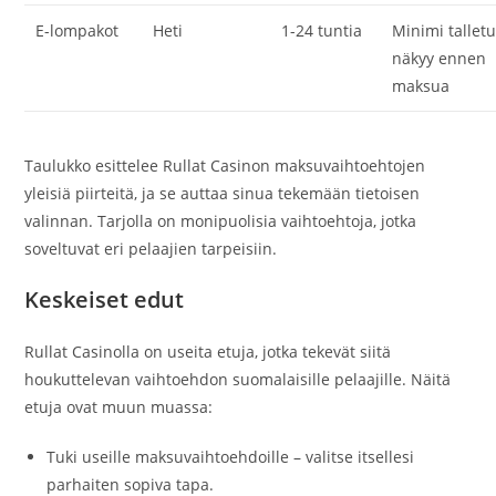
E-lompakot
Heti
1-24 tuntia
Minimi tallet
näkyy ennen
maksua
Taulukko esittelee Rullat Casinon maksuvaihtoehtojen
yleisiä piirteitä, ja se auttaa sinua tekemään tietoisen
valinnan. Tarjolla on monipuolisia vaihtoehtoja, jotka
soveltuvat eri pelaajien tarpeisiin.
Keskeiset edut
Rullat Casinolla on useita etuja, jotka tekevät siitä
houkuttelevan vaihtoehdon suomalaisille pelaajille. Näitä
etuja ovat muun muassa:
Tuki useille maksuvaihtoehdoille – valitse itsellesi
parhaiten sopiva tapa.