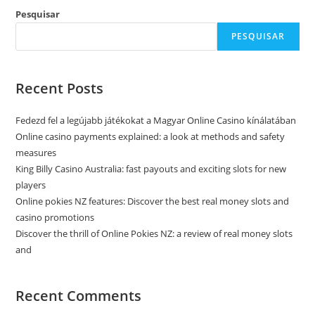
Pesquisar
PESQUISAR
Recent Posts
Fedezd fel a legújabb játékokat a Magyar Online Casino kínálatában
Online casino payments explained: a look at methods and safety
measures
King Billy Casino Australia: fast payouts and exciting slots for new
players
Online pokies NZ features: Discover the best real money slots and
casino promotions
Discover the thrill of Online Pokies NZ: a review of real money slots
and
Recent Comments