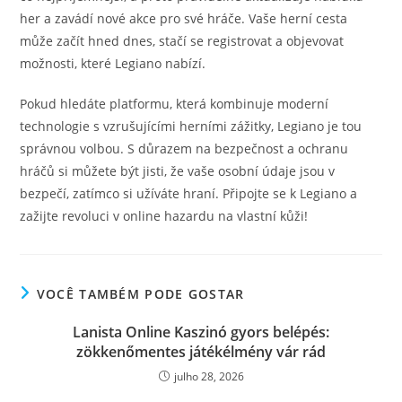
her a zavádí nové akce pro své hráče. Vaše herní cesta
může začít hned dnes, stačí se registrovat a objevovat
možnosti, které Legiano nabízí.
Pokud hledáte platformu, která kombinuje moderní
technologie s vzrušujícími herními zážitky, Legiano je tou
správnou volbou. S důrazem na bezpečnost a ochranu
hráčů si můžete být jisti, že vaše osobní údaje jsou v
bezpečí, zatímco si užíváte hraní. Připojte se k Legiano a
zažijte revoluci v online hazardu na vlastní kůži!
VOCÊ TAMBÉM PODE GOSTAR
Lanista Online Kaszinó gyors belépés:
zökkenőmentes játékélmény vár rád
julho 28, 2026