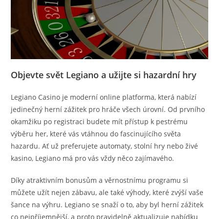
Objevte svět Legiano a užijte si hazardní hry
Legiano Casino je moderní online platforma, která nabízí
jedinečný herní zážitek pro hráče všech úrovní. Od prvního
okamžiku po registraci budete mít přístup k pestrému
výběru her, které vás vtáhnou do fascinujícího světa
hazardu. Ať už preferujete automaty, stolní hry nebo živé
kasino, Legiano má pro vás vždy něco zajímavého.
Díky atraktivním bonusům a věrnostnímu programu si
můžete užít nejen zábavu, ale také výhody, které zvýší vaše
šance na výhru. Legiano se snaží o to, aby byl herní zážitek
co nejpříjemnější, a proto pravidelně aktualizuje nabídku